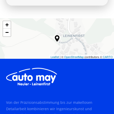
+
−
Leaflet
| ©
OpenStreetMap
contributors ©
CARTO
Von der Präzisionsabstimmung bis zur makellosen 
Detailarbeit kombinieren wir Ingenieurskunst und 